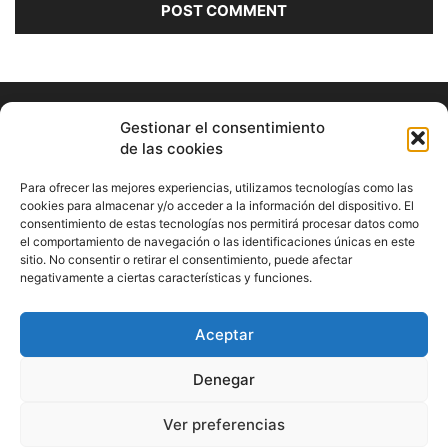
Gestionar el consentimiento
de las cookies
Para ofrecer las mejores experiencias, utilizamos tecnologías como las
cookies para almacenar y/o acceder a la información del dispositivo. El
consentimiento de estas tecnologías nos permitirá procesar datos como
ABOUT US
el comportamiento de navegación o las identificaciones únicas en este
sitio. No consentir o retirar el consentimiento, puede afectar
Información Cultural de Málaga y otros de interés general
negativamente a ciertas características y funciones.
Contact us:
musicamalaga55@gmail.com
Aceptar
FOLLOW US
Denegar
Ver preferencias