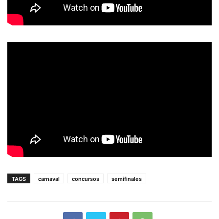
TAGS
carnaval
concursos
semifinales