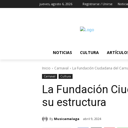
jueves, agosto 6, 2026
Registrarse / Unirse
Notici
NOTICIAS
CULTURA
ARTÍCULO
Inicio
Carnaval
La Fundación Ciudadana del Carn
Carnaval
Cultura
La Fundación Ci
su estructura
By
Musicamalaga
abril 9, 2024