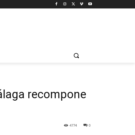
Málaga recompone
4774
0