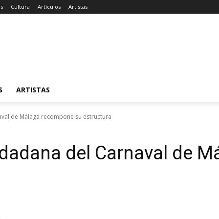
as
Cultura
Artículos
Artistas
S
ARTISTAS
aval de Málaga recompone su estructura
udadana del Carnaval de 