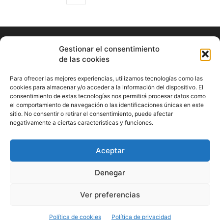
Gestionar el consentimiento
de las cookies
Para ofrecer las mejores experiencias, utilizamos tecnologías como las
cookies para almacenar y/o acceder a la información del dispositivo. El
consentimiento de estas tecnologías nos permitirá procesar datos como
ABOUT US
el comportamiento de navegación o las identificaciones únicas en este
sitio. No consentir o retirar el consentimiento, puede afectar
Información Cultural de Málaga y otros de interés general
negativamente a ciertas características y funciones.
Contact us:
musicamalaga55@gmail.com
Aceptar
FOLLOW US
Denegar
Ver preferencias
© Musicamalaga
Política de cookies
Política de privacidad