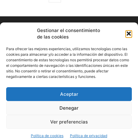
Gestionar el consentimiento
de las cookies
Para ofrecer las mejores experiencias, utilizamos tecnologías como las
cookies para almacenar y/o acceder a la información del dispositivo. El
consentimiento de estas tecnologías nos permitirá procesar datos como
ABOUT US
el comportamiento de navegación o las identificaciones únicas en este
sitio. No consentir o retirar el consentimiento, puede afectar
Información Cultural de Málaga y otros de interés general
negativamente a ciertas características y funciones.
Contact us:
musicamalaga55@gmail.com
Aceptar
FOLLOW US
Denegar
Ver preferencias
© Musicamalaga
Política de cookies
Política de privacidad