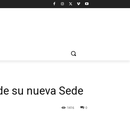
 de su nueva Sede
1416
0