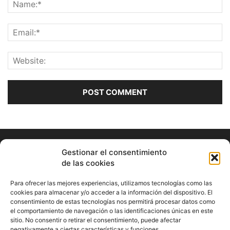
Gestionar el consentimiento
de las cookies
Para ofrecer las mejores experiencias, utilizamos tecnologías como las
cookies para almacenar y/o acceder a la información del dispositivo. El
consentimiento de estas tecnologías nos permitirá procesar datos como
ABOUT US
el comportamiento de navegación o las identificaciones únicas en este
sitio. No consentir o retirar el consentimiento, puede afectar
Información Cultural de Málaga y otros de interés general
negativamente a ciertas características y funciones.