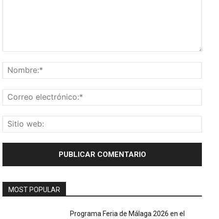
Comentario:
Nomb
Corr
elect
Sitio
web:
MOST POPULAR
Programa Feria de Málaga 2026 en el