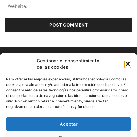
Gestionar el consentimiento
de las cookies
Para ofrecer las mejores experiencias, utilizamos tecnologías como las
cookies para almacenar y/o acceder a la información del dispositivo. El
consentimiento de estas tecnologías nos permitirá procesar datos como
ABOUT US
el comportamiento de navegación o las identificaciones únicas en este
sitio. No consentir o retirar el consentimiento, puede afectar
Información Cultural de Málaga y otros de interés general
negativamente a ciertas características y funciones.
Contact us:
musicamalaga55@gmail.com
Aceptar
FOLLOW US