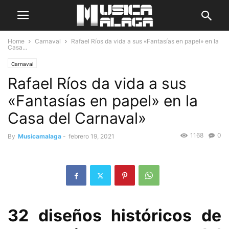
Home
Carnaval
Rafael Ríos da vida a sus «Fantasías en papel» en la
Casa...
Carnaval
Rafael Ríos da vida a sus
«Fantasías en papel» en la
Casa del Carnaval»
1168
0
By
Musicamalaga
-
febrero 19, 2021
32 diseños históricos de