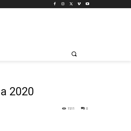
ga 2020
1511
0