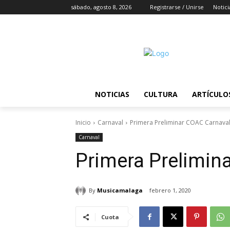
sábado, agosto 8, 2026
Registrarse / Unirse
Notici
NOTICIAS
CULTURA
ARTÍCULO
Inicio
Carnaval
Primera Preliminar COAC Carnava
Carnaval
Primera Prelimin
By
Musicamalaga
febrero 1, 2020
Cuota