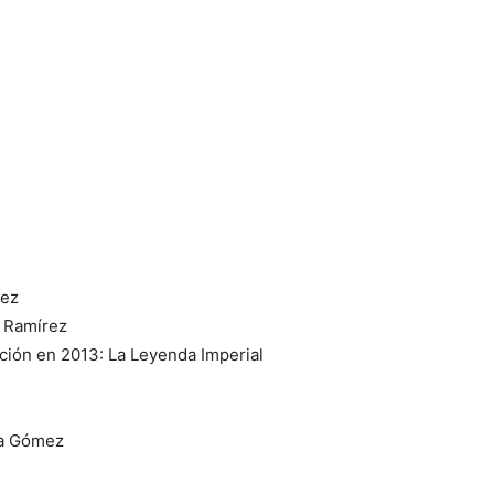
rez
o Ramírez
ación en 2013: La Leyenda Imperial
va Gómez