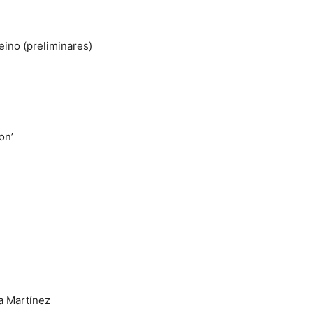
eino (preliminares)
on’
a Martínez