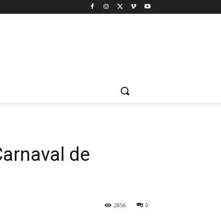
Carnaval de
2856
0