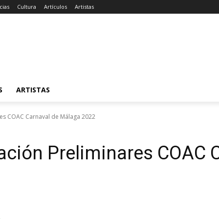
cias
Cultura
Artículos
Artistas
S
ARTISTAS
res COAC Carnaval de Málaga 2022
pación Preliminares COAC 