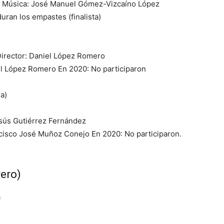
z Música: José Manuel Gómez-Vizcaíno López
ran los empastes (finalista)
Director: Daniel López Romero
el López Romero En 2020: No participaron
a)
esús Gutiérrez Fernández
cisco José Muñoz Conejo En 2020: No participaron.
rero)
a