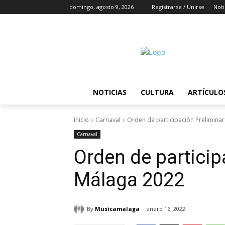
domingo, agosto 9, 2026
Registrarse / Unirse
Noti
NOTICIAS
CULTURA
ARTÍCULO
Inicio
Carnaval
Orden de participación Prelimina
Carnaval
Orden de partici
Málaga 2022
By
Musicamalaga
enero 16, 2022