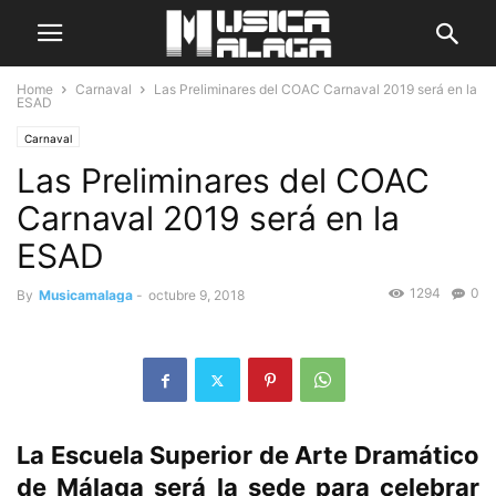
Home
Carnaval
Las Preliminares del COAC Carnaval 2019 será en la
ESAD
Carnaval
Las Preliminares del COAC
Carnaval 2019 será en la
ESAD
1294
0
By
Musicamalaga
-
octubre 9, 2018
La Escuela Superior de Arte Dramático
de Málaga será la sede para celebrar