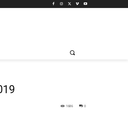
019
1686
0