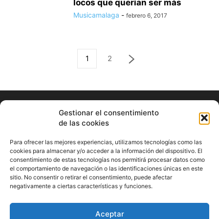
locos que querían ser más
Musicamalaga
-
febrero 6, 2017
1
2
Gestionar el consentimiento
de las cookies
Para ofrecer las mejores experiencias, utilizamos tecnologías como las
cookies para almacenar y/o acceder a la información del dispositivo. El
consentimiento de estas tecnologías nos permitirá procesar datos como
ABOUT US
el comportamiento de navegación o las identificaciones únicas en este
sitio. No consentir o retirar el consentimiento, puede afectar
Información Cultural de Málaga y otros de interés general
negativamente a ciertas características y funciones.
Contact us:
musicamalaga55@gmail.com
Aceptar