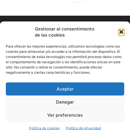
Gestionar el consentimiento
de las cookies
Para ofrecer las mejores experiencias, utilizamos tecnologías como las
cookies para almacenar y/o acceder a la información del dispositivo. El
consentimiento de estas tecnologías nos permitirá procesar datos como
ABOUT US
el comportamiento de navegación o las identificaciones únicas en este
sitio. No consentir o retirar el consentimiento, puede afectar
Información Cultural de Málaga y otros de interés general
negativamente a ciertas características y funciones.
Contact us:
musicamalaga55@gmail.com
Aceptar
FOLLOW US
Denegar
Ver preferencias
© Musicamalaga
Política de cookies
Política de privacidad