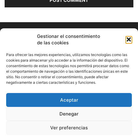
Gestionar el consentimiento
de las cookies
Para ofrecer las mejores experiencias, utilizamos tecnologías como las
cookies para almacenar y/o acceder a la información del dispositivo. El
consentimiento de estas tecnologías nos permitirá procesar datos como
ABOUT US
el comportamiento de navegación o las identificaciones únicas en este
sitio. No consentir o retirar el consentimiento, puede afectar
Información Cultural de Málaga y otros de interés general
negativamente a ciertas características y funciones.
Contact us:
musicamalaga55@gmail.com
Aceptar
FOLLOW US
Denegar
Ver preferencias