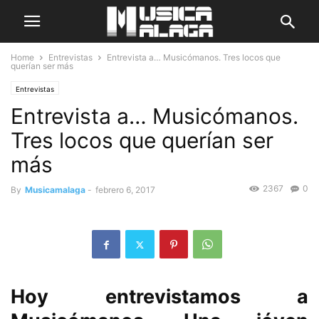
Home
Entrevistas
Entrevista a… Musicómanos. Tres locos que
querían ser más
Entrevistas
Entrevista a… Musicómanos.
Tres locos que querían ser
más
2367
0
By
Musicamalaga
-
febrero 6, 2017
Hoy entrevistamos a