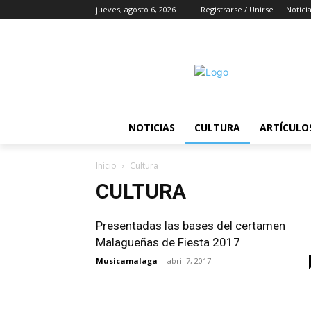
jueves, agosto 6, 2026
Registrarse / Unirse
Notici
NOTICIAS
CULTURA
ARTÍCULO
Inicio
Cultura
CULTURA
Presentadas las bases del certamen
Malagueñas de Fiesta 2017
Musicamalaga
-
abril 7, 2017