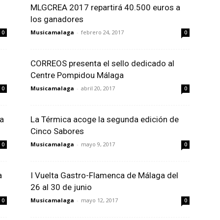
MLGCREA 2017 repartirá 40.500 euros a
los ganadores
Musicamalaga
-
febrero 24, 2017
0
0
CORREOS presenta el sello dedicado al
Centre Pompidou Málaga
Musicamalaga
-
abril 20, 2017
0
0
ta
La Térmica acoge la segunda edición de
Cinco Sabores
Musicamalaga
-
mayo 9, 2017
0
0
a
I Vuelta Gastro-Flamenca de Málaga del
26 al 30 de junio
Musicamalaga
-
mayo 12, 2017
0
0