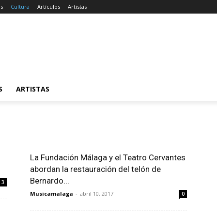
as
Cultura
Artículos
Artistas
S
ARTISTAS
La Fundación Málaga y el Teatro Cervantes
abordan la restauración del telón de
Bernardo...
3
Musicamalaga
-
abril 10, 2017
0