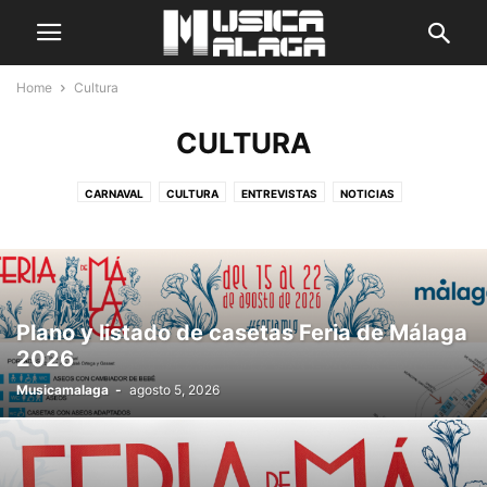
Home
Cultura
CULTURA
CARNAVAL
CULTURA
ENTREVISTAS
NOTICIAS
Plano y listado de casetas Feria de Málaga
2026
Musicamalaga
-
agosto 5, 2026