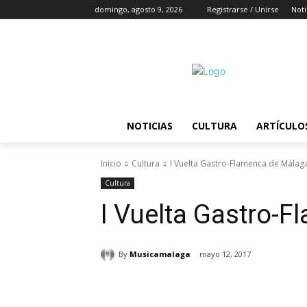
domingo, agosto 9, 2026
Registrarse / Unirse
Noti
NOTICIAS
CULTURA
ARTÍCULO
Inicio
Cultura
I Vuelta Gastro-Flamenca de Málaga 
Cultura
I Vuelta Gastro-F
By
Musicamalaga
mayo 12, 2017
Cuota