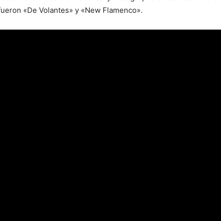
s fueron «De Volantes» y «New Flamenco».