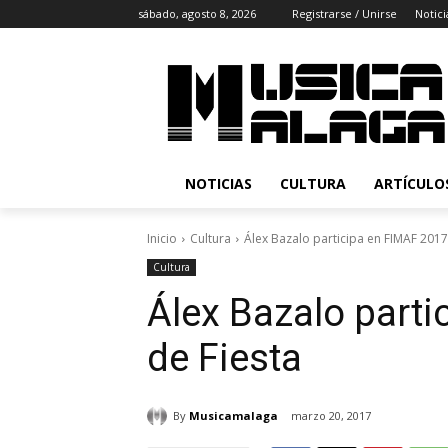
sábado, agosto 8, 2026
Registrarse / Unirse
Notici
NOTICIAS
CULTURA
ARTÍCULO
Inicio
Cultura
Álex Bazalo participa en FIMAF 201
Cultura
Álex Bazalo part
de Fiesta
By
Musicamalaga
marzo 20, 2017