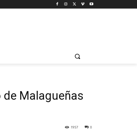
mo de Malagueñas
1957
0