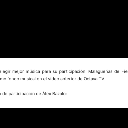
legir mejor música para su participación, Malagueñas de Fie
mo fondo musical en el vídeo anterior de Octava TV.
o de participación de Álex Bazalo: