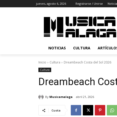
jueves, agosto 6, 2026
Registrarse / Unirse
Notici
NOTICIAS
CULTURA
ARTÍCULO
Inicio
Cultura
Dreambeach Costa del Sol 2026
Cultura
Dreambeach Costa
By
Musicamalaga
abril 21, 2026
Cuota