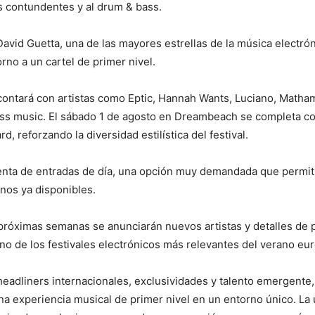
s contundentes y al drum & bass.
David Guetta, una de las mayores estrellas de la música electró
orno a un cartel de primer nivel.
val contará con artistas como Eptic, Hannah Wants, Luciano, M
ass music. El sábado 1 de agosto en Dreambeach se completa 
, reforzando la diversidad estilística del festival.
nta de entradas de día, una opción muy demandada que permitir
onos ya disponibles.
 próximas semanas se anunciarán nuevos artistas y detalles de
 de los festivales electrónicos más relevantes del verano eu
adliners internacionales, exclusividades y talento emergente
na experiencia musical de primer nivel en un entorno único. La