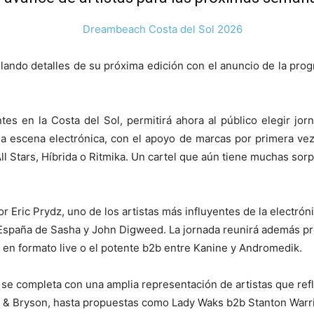
ndo detalles de su próxima edición con el anuncio de la progr
entes en la Costa del Sol, permitirá ahora al público elegir 
 la escena electrónica, con el apoyo de marcas por primera 
Stars, Híbrida o Ritmika. Un cartel que aún tiene muchas sorp
or Eric Prydz, uno de los artistas más influyentes de la electr
 España de Sasha y John Digweed. La jornada reunirá además p
n formato live o el potente b2b entre Kanine y Andromedik.
e completa con una amplia representación de artistas que reflej
 & Bryson, hasta propuestas como Lady Waks b2b Stanton Warri