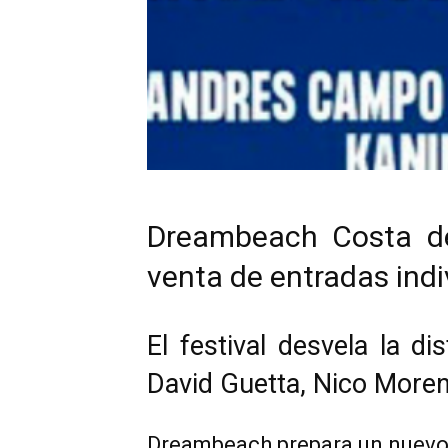
Dreambeach Costa del
venta de entradas indi
El festival desvela la d
David Guetta, Nico Mor
Dreambeach prepara un nuevo 