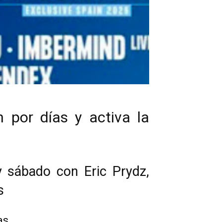
 por días y activa la
 y sábado con Eric Prydz,
s
as