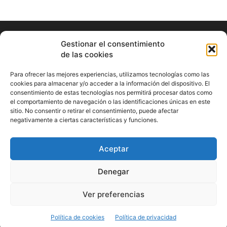
Gestionar el consentimiento
de las cookies
Para ofrecer las mejores experiencias, utilizamos tecnologías como las
cookies para almacenar y/o acceder a la información del dispositivo. El
consentimiento de estas tecnologías nos permitirá procesar datos como
ABOUT US
el comportamiento de navegación o las identificaciones únicas en este
sitio. No consentir o retirar el consentimiento, puede afectar
Información Cultural de Málaga y otros de interés general
negativamente a ciertas características y funciones.
Contact us:
musicamalaga55@gmail.com
Aceptar
FOLLOW US
Denegar
Ver preferencias
© Musicamalaga
Política de cookies
Política de privacidad