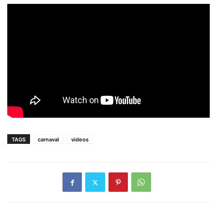
TAGS
carnaval
videos