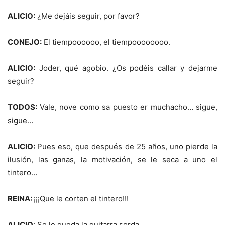
ALICIO:
¿Me dejáis seguir, por favor?
CONEJO:
El tiempoooooo, el tiempoooooooo.
ALICIO:
Joder, qué agobio. ¿Os podéis callar y dejarme
seguir?
TODOS:
Vale, nove como sa puesto er muchacho… sigue,
sigue…
ALICIO:
Pues eso, que después de 25 años, uno pierde la
ilusión, las ganas, la motivación, se le seca a uno el
tintero…
REINA:
¡¡¡Que le corten el tintero!!!
ALICIO
: Se le queda la guitarra sorda…