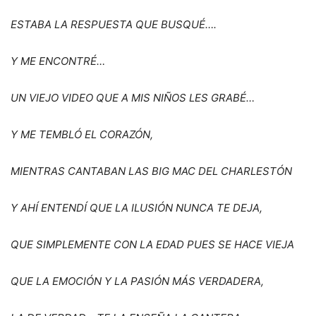
ESTABA LA RESPUESTA QUE BUSQU
É
….
Y ME ENCONTR
É
…
UN VIEJO VIDEO QUE A MIS NIÑOS LES GRAB
É
…
Y ME TEMBLÓ
EL CORAZ
ÓN,
MIENTRAS CANTABAN LAS BIG MAC DEL CHARLEST
ÓN
Y AH
Í
ENTEND
Í
QUE LA ILUSI
ÓN NUNCA TE DEJA,
QUE SIMPLEMENTE CON LA EDAD PUES SE HACE VIEJA
QUE LA EMOCI
Ó
N Y LA PASI
Ó
N M
Á
S VERDADERA,