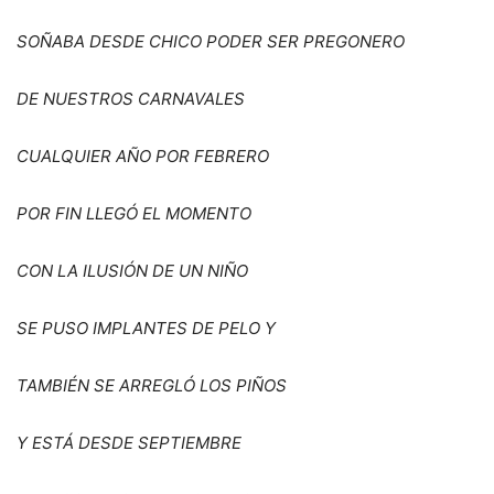
SO
Ñ
ABA DESDE CHICO PODER SER PREGONERO
DE NUESTROS CARNAVALES
CUALQUIER A
Ñ
O POR FEBRERO
POR FIN LLEG
Ó
EL MOMENTO
CON LA ILUSIÓ
N DE UN NIÑ
O
SE PUSO IMPLANTES DE PELO Y
TAMBI
É
N SE ARREGL
Ó
LOS PIÑ
OS
Y EST
Á DESDE SEPTIEMBRE