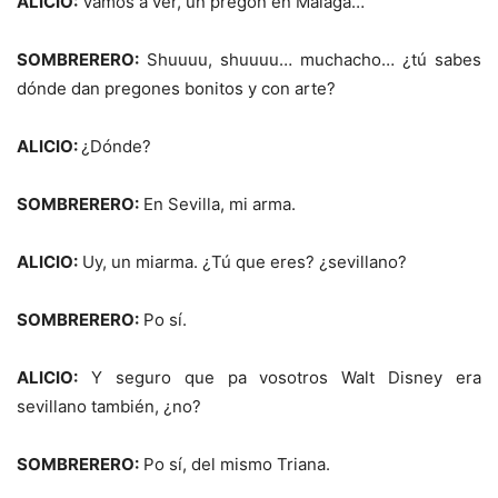
ALICIO:
Vamos a ver, un pregón en Málaga…
SOMBRERERO:
Shuuuu, shuuuu… muchacho… ¿tú sabes
dónde dan pregones bonitos y con arte?
ALICIO:
¿Dónde?
SOMBRERERO:
En Sevilla, mi arma.
ALICIO:
Uy, un miarma. ¿Tú que eres? ¿sevillano?
SOMBRERERO:
Po sí.
ALICIO:
Y seguro que pa vosotros Walt Disney era
sevillano también, ¿no?
SOMBRERERO:
Po sí, del mismo Triana.