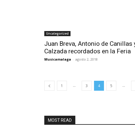
Uncategorized
Juan Breva, Antonio de Canillas 
Calzada recordados en la Feria
Musicamalaga
-
agosto 2, 2018
...
...
1
3
4
5
MOST READ