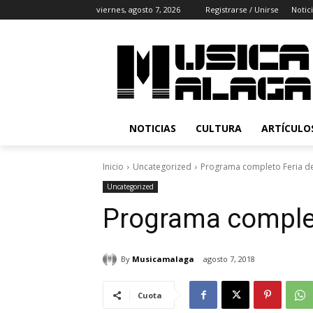
viernes, agosto 7, 2026
Registrarse / Unirse
Notic
NOTICIAS
CULTURA
ARTÍCULO
Inicio
Uncategorized
Programa completo Feria d
Uncategorized
Programa complet
By
Musicamalaga
agosto 7, 2018
Cuota