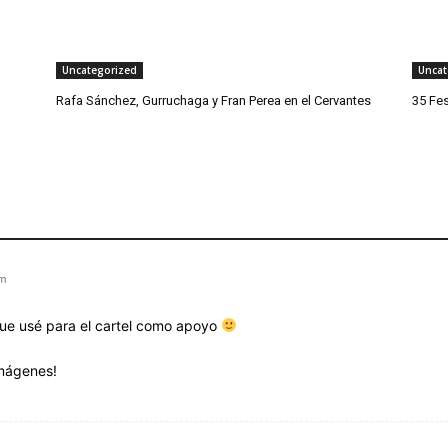
Uncategorized
Uncat
Rafa Sánchez, Gurruchaga y Fran Perea en el Cervantes
35 Fes
pm
que usé para el cartel como apoyo
imágenes!