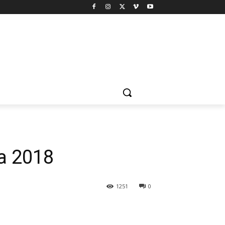
ia 2018
1251
0