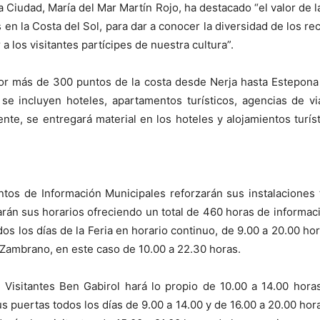
 Ciudad, María del Mar Martín Rojo, ha destacado “el valor de l
s en la Costa del Sol, para dar a conocer la diversidad de los re
a los visitantes partícipes de nuestra cultura”.
por más de 300 puntos de la costa desde Nerja hasta Estepona y
e incluyen hoteles, apartamentos turísticos, agencias de via
ente, se entregará material en los hoteles y alojamientos turís
untos de Información Municipales reforzarán sus instalaciones 
rán sus horarios ofreciendo un total de 460 horas de informaci
odos los días de la Feria en horario continuo, de 9.00 a 20.00 h
 Zambrano, en este caso de 10.00 a 22.30 horas.
Visitantes Ben Gabirol hará lo propio de 10.00 a 14.00 hora
sus puertas todos los días de 9.00 a 14.00 y de 16.00 a 20.00 ho