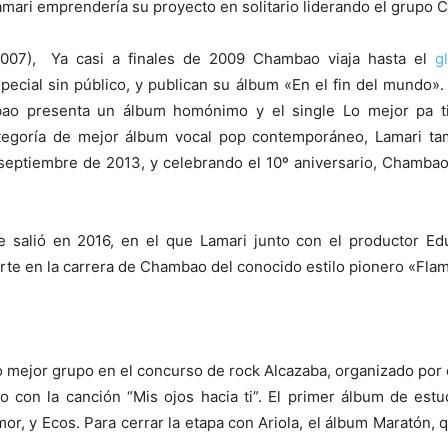
amari emprendería su proyecto en solitario liderando el grupo
(2007), Ya casi a finales de 2009 Chambao viaja hasta el
g
ecial sin público, y publican su álbum «En el fin del mundo
bao presenta un álbum homónimo y el single Lo mejor pa 
tegoría de mejor álbum vocal pop contemporáneo, Lamari tam
septiembre de 2013, y celebrando el 10º aniversario, Chambao
ue salió en 2016, en el que Lamari junto con el productor E
rte en la carrera de Chambao del conocido estilo pionero «Flam
mejor grupo en el concurso de rock Alcazaba, organizado por el
o con la canción “Mis ojos hacia ti”. El primer álbum de estu
, y Ecos. Para cerrar la etapa con Ariola, el álbum Maratón, 