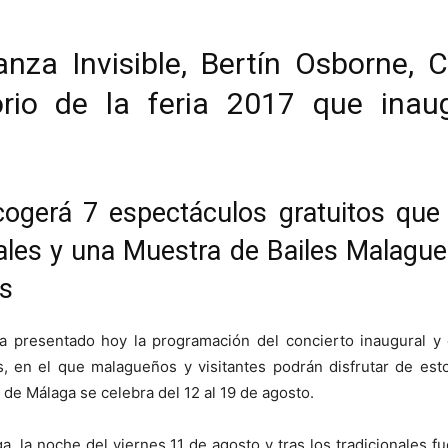
nza Invisible, Bertín Osborne, C
orio de la feria 2017 que in
acogerá 7 espectáculos gratuitos qu
cales y una Muestra de Bailes Malag
es
a presentado hoy la programación del concierto inaugural y 
s, en el que malagueños y visitantes podrán disfrutar de est
 de Málaga se celebra del 12 al 19 de agosto.
a, la noche del viernes 11 de agosto y tras los tradicionales f