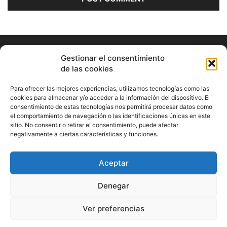
Gestionar el consentimiento
de las cookies
Para ofrecer las mejores experiencias, utilizamos tecnologías como las
cookies para almacenar y/o acceder a la información del dispositivo. El
consentimiento de estas tecnologías nos permitirá procesar datos como
ABOUT US
el comportamiento de navegación o las identificaciones únicas en este
sitio. No consentir o retirar el consentimiento, puede afectar
Información Cultural de Málaga y otros de interés general
negativamente a ciertas características y funciones.
Contact us:
musicamalaga55@gmail.com
Aceptar
FOLLOW US
Denegar
Ver preferencias