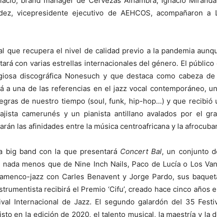
lacio, brand manager de Cervezas Alhambra; Ignacio Miranda,
ez, vicepresidente ejecutivo de AEHCOS, acompañaron a L
al que recupera el nivel de calidad previo a la pandemia aunq
ará con varias estrellas internacionales del género. El público 
igiosa discográfica Nonesuch y que destaca como cabeza de c
rá a una de las referencias en el jazz vocal contemporáneo,
negras de nuestro tiempo (soul, funk, hip-hop…) y que recibió 
 bajista camerunés y un pianista antillano avalados por el g
rán las afinidades entre la música centroafricana y la afrocuba
na big band con la que presentará
Concert Bal
, un conjunto d
e nada menos que de Nine Inch Nails, Paco de Lucía o Los Van
 flamenco-jazz con Carles Benavent y Jorge Pardo, sus baque
strumentista recibirá el Premio ‘Cifu’, creado hace cinco años e
ival Internacional de Jazz. El segundo galardón del 35 Festi
o en la edición de 2020, el talento musical, la maestría y la 