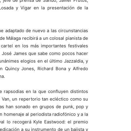
 jefe de prensa de Sando; Javier Frutos,
osada y Vigar en la presentación de la
ue adaptado de nuevo a las circunstancias
de Málaga recibirá a un colosal pianista de
artel en los más importantes festivales
 un José James que sabe como pocos hacer
unánimes elogios en el último Jazzaldia, y
ran Quincy Jones, Richard Bona y Alfredo
na.
e rapsodias en la que confluyen distintos
 Van, un repertorio tan ecléctico como su
tas han sonado en grupos de punk, pop y
n homenaje al periodista radiofónico y a la
val lo recogerá Kyle Eastwood: el premio
dedicación a su instrumento de un bajista y