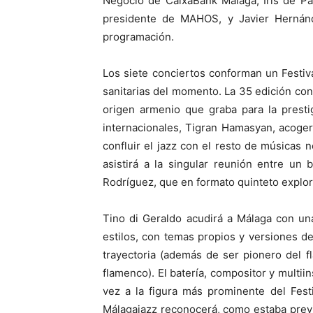
Negocio de CaixaBank Málaga; Iris de Pa
presidente de MAHOS, y Javier Hernánd
programación.
Los siete conciertos conforman un Festiv
sanitarias del momento. La 35 edición cont
origen armenio que graba para la prest
internacionales, Tigran Hamasyan, acoge
confluir el jazz con el resto de músicas 
asistirá a la singular reunión entre un
Rodríguez, que en formato quinteto explora
Tino di Geraldo acudirá a Málaga con u
estilos, con temas propios y versiones d
trayectoria (además de ser pionero del
flamenco). El batería, compositor y multiin
vez a la figura más prominente del Fest
Málagajazz reconocerá, como estaba previst