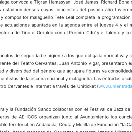
Málaga convoca a Tigran Hamasyan, José James, Richard Bona 
as estadounidenses cuyos conciertos del pasado año tuvieron
a y compositor malagueño Tete Leal completa la programación 
e actuaciones apuntada en la agenda entre el jueves 4 y el m
ctoria de Tino di Geraldo con el Premio ‘Cifu’ y el talento y l
tocolos de seguridad e higiene a los que obliga la normativa y 
gerente del Teatro Cervantes, Juan Antonio Vigar, presentaron 
idad y diversidad del género que agrupa a figuras ya consolida
entistas de la escena nacional y malagueña. Las entradas oscil
tro Cervantes e internet a través de Uniticket (
www.unientrada
ra y la Fundación Sando colaboran con el Festival de Jazz de 
ros de AEHCOS organizan junto al Ayuntamiento los conciert
le territorial en Andalucía, Ceuta y Melilla de Fundación ”la C