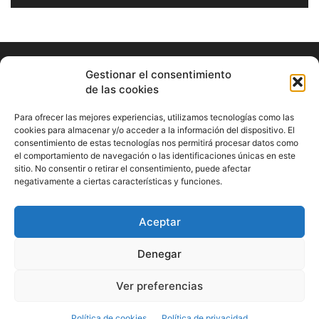
Gestionar el consentimiento
de las cookies
Para ofrecer las mejores experiencias, utilizamos tecnologías como las
cookies para almacenar y/o acceder a la información del dispositivo. El
consentimiento de estas tecnologías nos permitirá procesar datos como
ABOUT US
el comportamiento de navegación o las identificaciones únicas en este
sitio. No consentir o retirar el consentimiento, puede afectar
Información Cultural de Málaga y otros de interés general
negativamente a ciertas características y funciones.
Contact us:
musicamalaga55@gmail.com
Aceptar
FOLLOW US
Denegar
Ver preferencias
© Musicamalaga
Política de cookies
Política de privacidad