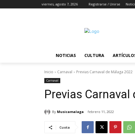
viernes, agosto 7, 2026
Registrarse / Unirse
Notic
NOTICIAS
CULTURA
ARTÍCULO
Inicio
Carnaval
Previas Carnaval de Málaga 2022
Carnaval
Previas Carnaval
By
Musicamalaga
febrero 11, 2022
Cuota