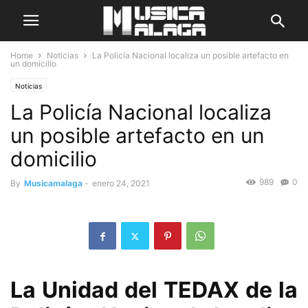
Home
Noticias
La Policía Nacional localiza un posible artefacto en
un domicilio
Noticias
La Policía Nacional localiza
un posible artefacto en un
domicilio
989
0
By
Musicamalaga
-
enero 24, 2021
La Unidad del TEDAX de la