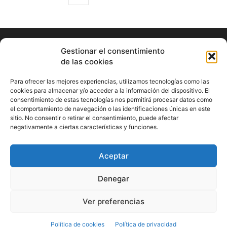
Gestionar el consentimiento
de las cookies
Para ofrecer las mejores experiencias, utilizamos tecnologías como las
cookies para almacenar y/o acceder a la información del dispositivo. El
consentimiento de estas tecnologías nos permitirá procesar datos como
ABOUT US
el comportamiento de navegación o las identificaciones únicas en este
sitio. No consentir o retirar el consentimiento, puede afectar
Información Cultural de Málaga y otros de interés general
negativamente a ciertas características y funciones.
Contact us:
musicamalaga55@gmail.com
Aceptar
FOLLOW US
Denegar
Ver preferencias
© Musicamalaga
Política de cookies
Política de privacidad