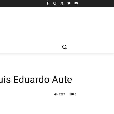
uis Eduardo Aute
1787
0