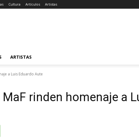
ias
Cultura
Artículos
Artistas
S
ARTISTAS
naje a Luis Eduardo Aute
el MaF rinden homenaje a L