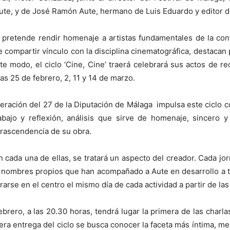
te, y de José Ramón Aute, hermano de Luis Eduardo y editor d
ón pretende rendir homenaje a artistas fundamentales de la c
compartir vínculo con la disciplina cinematográfica, destacan 
ste modo, el ciclo ‘Cine, Cine’ traerá celebrará sus actos de r
ías 25 de febrero, 2, 11 y 14 de marzo.
ración del 27 de la Diputación de Málaga impulsa este ciclo con
bajo y reflexión, análisis que sirve de homenaje, sincero 
trascendencia de su obra.
n cada una de ellas, se tratará un aspecto del creador. Cada 
nombres propios que han acompañado a Aute en desarrollo a trav
rarse en el centro el mismo día de cada actividad a partir de las
rero, a las 20.30 horas, tendrá lugar la primera de las charla
mera entrega del ciclo se busca conocer la faceta más íntima, me