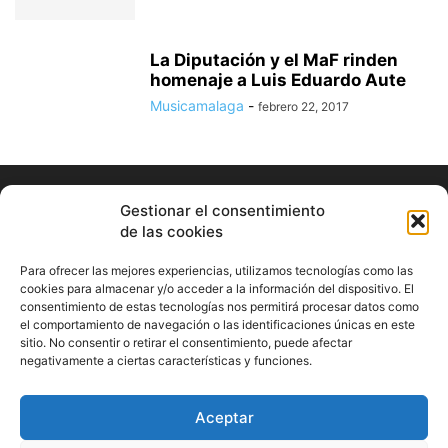
La Diputación y el MaF rinden
homenaje a Luis Eduardo Aute
Musicamalaga
-
febrero 22, 2017
Gestionar el consentimiento
de las cookies
Para ofrecer las mejores experiencias, utilizamos tecnologías como las
cookies para almacenar y/o acceder a la información del dispositivo. El
consentimiento de estas tecnologías nos permitirá procesar datos como
ABOUT US
el comportamiento de navegación o las identificaciones únicas en este
sitio. No consentir o retirar el consentimiento, puede afectar
Información Cultural de Málaga y otros de interés general
negativamente a ciertas características y funciones.
Contact us:
musicamalaga55@gmail.com
Aceptar