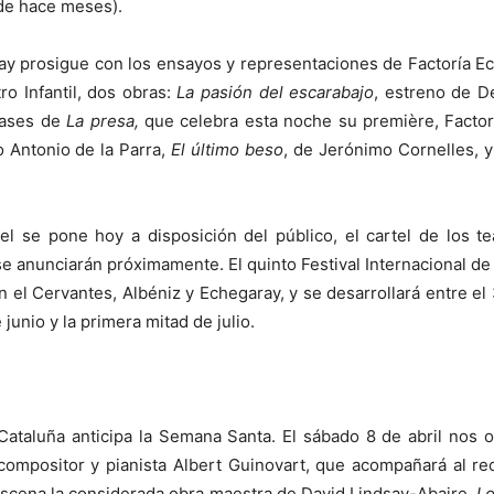
sde hace meses).
ay prosigue con los ensayos y representaciones de Factoría Ec
ro Infantil, dos obras:
La pasión del escarabajo
, estreno de D
pases de
La presa,
que celebra esta noche su première, Factorí
o Antonio de la Parra,
El último beso
, de Jerónimo Cornelles, 
 se pone hoy a disposición del público, el cartel de los t
se anunciarán próximamente. El quinto Festival Internacional d
n el Cervantes, Albéniz y Echegaray, y se desarrollará entre el 
junio y la primera mitad de julio.
ataluña anticipa la Semana Santa. El sábado 8 de abril nos o
compositor y pianista Albert Guinovart, que acompañará al rec
 escena la considerada obra maestra de David Lindsay-Abaire,
Lo