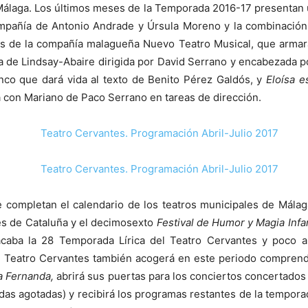
Málaga. Los últimos meses de la Temporada 2016-17 presentan 
pañía de Antonio Andrade y Úrsula Moreno y la combinación d
s de la compañía malagueña Nuevo Teatro Musical, que arma
ra de Lindsay-Abaire dirigida por David Serrano y encabezada 
nco que dará vida al texto de Benito Pérez Galdós, y
Eloísa 
 con Mariano de Paco Serrano en tareas de dirección.
e completan el calendario de los teatros municipales de Málag
es de Cataluña y el decimosexto
Festival de Humor y Magia Infan
 acaba la 28 Temporada Lírica del Teatro Cervantes y poco a
El Teatro Cervantes también acogerá en este periodo comprendid
a Fernanda,
abrirá sus puertas para los conciertos concertados 
das agotadas) y recibirá los programas restantes de la tempor