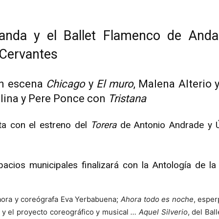
anda y el Ballet Flamenco de Andal
 Cervantes
en escena
Chicago
y
El muro
, Malena Alterio
olina y Pere Ponce con
Tristana
a con el estreno del
Torera
de Antonio Andrade y Ú
ios municipales finalizará con la Antología de la
laora y coreógrafa Eva Yerbabuena;
Ahora todo es noche
, esper
 y el proyecto coreográfico y musical
… Aquel Silverio
, del Ba