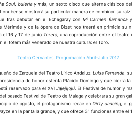
eña
Soul, bulería y más
, un sexto disco que alterna clásicos d
o. El onubense mostrará su particular manera de combinar su raíz 
 que tras debutar en el Echegaray con
Mi Carmen flamenca
y
de Mérimée y de la ópera de Bizet nos traerá en primicia su
 el 16 y 17 de junio
Torera
, una coproducción entre el teatro
n el tótem más venerado de nuestra cultura: el Toro.
gueño de Zarzuela del Teatro Lírico Andaluz,
Luisa Fernanda
, s
a presidencia de honor ostenta Plácido Domingo y que cierra la
 está reservado para el XVI
Jajejijojú
. El Festival de humor y ma
del pasado Festival de Teatro de Málaga y celebrará su gran gala
incipio de agosto, el protagonismo recae en
Dirty dancing
, el
yze en la pantalla grande, y que ofrece 31 funciones entre el 12