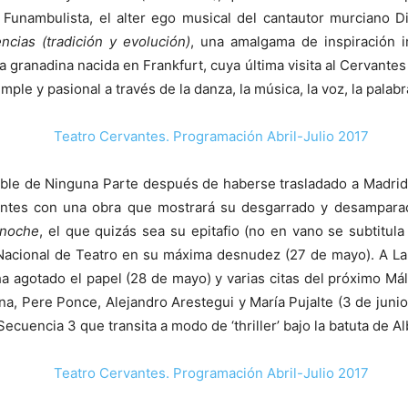
Funambulista, el alter ego musical del cantautor murciano D
ncias (tradición y evolución)
, una amalgama de inspiración i
ra granadina nacida en Frankfurt, cuya última visita al Cervant
ple y pasional a través de la danza, la música, la voz, la palabr
able de Ninguna Parte después de haberse trasladado a Madrid 
vantes con una obra que mostrará su desgarrado y desamparado
 noche
, el que quizás sea su epitafio (no en vano se subtitul
acional de Teatro en su máxima desnudez (27 de mayo). A La
ha agotado el papel (28 de mayo) y varias citas del próximo Má
na, Pere Ponce, Alejandro Arestegui y María Pujalte (3 de junio
uencia 3 que transita a modo de ‘thriller’ bajo la batuta de Alb