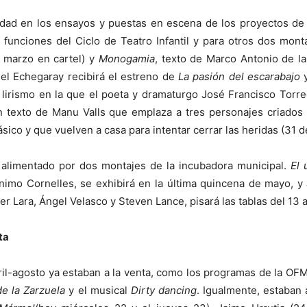
idad en los ensayos y puestas en escena de los proyectos de
 funciones del Ciclo de Teatro Infantil y para otros dos mon
e marzo en cartel) y
Monogamia
, texto de Marco Antonio de la
, el Echegaray recibirá el estreno de
La pasión del escarabajo
y
 lirismo en la que el poeta y dramaturgo José Francisco Torre
texto de Manu Valls que emplaza a tres personajes criados b
sico y que vuelven a casa para intentar cerrar las heridas (31 de
 alimentado por dos montajes de la incubadora municipal.
El 
ónimo Cornelles, se exhibirá en la última quincena de mayo, y
r Lara, Ángel Velasco y Steven Lance, pisará las tablas del 13 a
ta
il-agosto ya estaban a la venta, como los programas de la OFM, 
de la Zarzuela
y el musical
Dirty dancing
. Igualmente, estaban