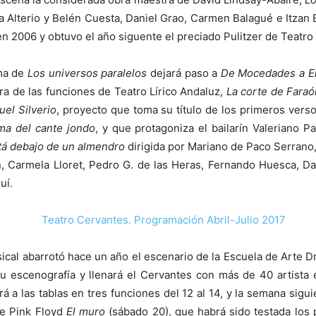
Alterio y Belén Cuesta, Daniel Grao, Carmen Balagué e Itzan E
 2006 y obtuvo el año siguente el preciado Pulitzer de Teatro y
ama de
Los universos paralelos
dejará paso a
De Mocedades a El
era de las funciones de Teatro Lírico Andaluz,
La corte de Fara
el Silverio
, proyecto que toma su título de los primeros versos
a del cante jondo
, y que protagoniza el bailarín Valeriano P
stá debajo de un almendro
dirigida por Mariano de Paco Serrano
n, Carmela Lloret, Pedro G. de las Heras, Fernando Huesca, Dav
uí.
al abarrotó hace un año el escenario de la Escuela de Arte D
u escenografía y llenará el Cervantes con más de 40 artista 
á a las tablas en tres funciones del 12 al 14, y la semana sig
de Pink Floyd
El muro
(sábado 20), que habrá sido testada los