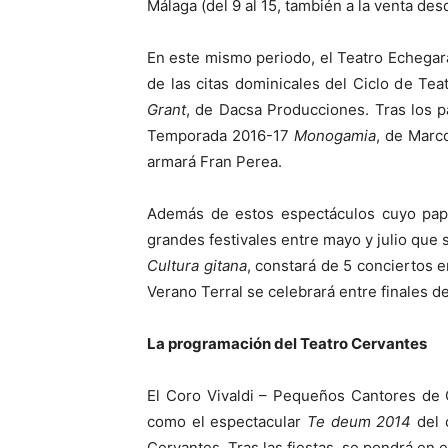
Málaga (del 9 al 15, también a la venta de
En este mismo periodo, el Teatro Echegar
de las citas dominicales del Ciclo de Teat
Grant
, de Dacsa Producciones. Tras los 
Temporada 2016-17
Monogamia
, de Marc
armará Fran Perea.
Además de estos espectáculos cuyo papel
grandes festivales entre mayo y julio que 
Cultura gitana
, constará de 5 conciertos e
Verano Terral se celebrará entre finales de 
La programación del Teatro Cervantes
El Coro Vivaldi – Pequeños Cantores de C
como el espectacular
Te deum 2014
del 
Cervantes. Tras las fiestas, se pondrá en