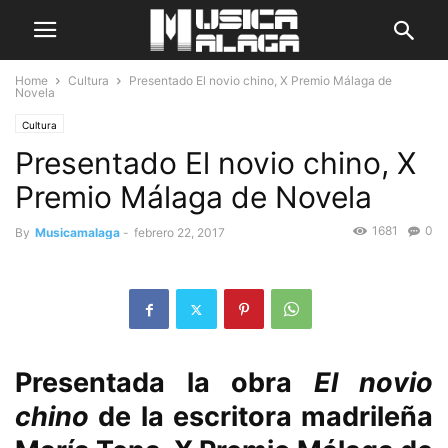
Home
Cultura
Presentado El novio chino, X Premio Málaga de
Novela
Cultura
Presentado El novio chino, X
Premio Málaga de Novela
1681
0
By
Musicamalaga
-
febrero 22, 2017
Presentada la obra
El novio
chino
de la escritora madrileña