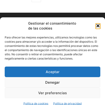
Gestionar el consentimiento
de las cookies
Para ofrecer las mejores experiencias, utilizamos tecnologías como las
cookies para almacenar y/o acceder a la información del dispositivo. El
consentimiento de estas tecnologías nos permitirá procesar datos como
ABOUT US
el comportamiento de navegación o las identificaciones únicas en este
sitio. No consentir o retirar el consentimiento, puede afectar
Información Cultural de Málaga y otros de interés general
negativamente a ciertas características y funciones.
Contact us:
musicamalaga55@gmail.com
Aceptar
FOLLOW US
Denegar
Ver preferencias
© Musicamalaga
Política de cookies
Política de privacidad