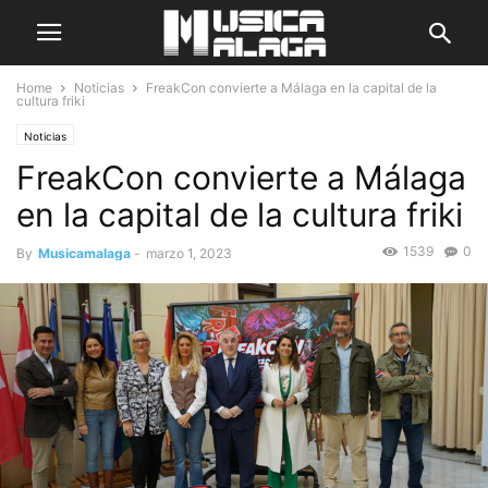
Home
Noticias
FreakCon convierte a Málaga en la capital de la
cultura friki
Noticias
FreakCon convierte a Málaga
en la capital de la cultura friki
1539
0
By
Musicamalaga
-
marzo 1, 2023