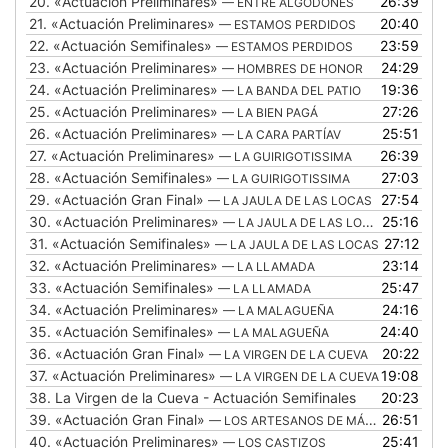
20.
«Actuación Preliminares»
26:39
— ENTRE ALGODONES
21.
«Actuación Preliminares»
20:40
— ESTAMOS PERDIDOS
22.
«Actuación Semifinales»
23:59
— ESTAMOS PERDIDOS
23.
«Actuación Preliminares»
24:29
— HOMBRES DE HONOR
24.
«Actuación Preliminares»
19:36
— LA BANDA DEL PATIO
25.
«Actuación Preliminares»
27:26
— LA BIEN PAGÁ
26.
«Actuación Preliminares»
25:51
— LA CARA PARTÍAV
27.
«Actuación Preliminares»
26:39
— LA GUIRIGOTISSIMA
28.
«Actuación Semifinales»
27:03
— LA GUIRIGOTISSIMA
29.
«Actuación Gran Final»
27:54
— LA JAULA DE LAS LOCAS
30.
«Actuación Preliminares»
25:16
— LA JAULA DE LAS LOCAS
31.
«Actuación Semifinales»
27:12
— LA JAULA DE LAS LOCAS
32.
«Actuación Preliminares»
23:14
— LA LLAMADA
33.
«Actuación Semifinales»
25:47
— LA LLAMADA
34.
«Actuación Preliminares»
24:16
— LA MALAGUEÑA
35.
«Actuación Semifinales»
24:40
— LA MALAGUEÑA
36.
«Actuación Gran Final»
20:22
— LA VIRGEN DE LA CUEVA
37.
«Actuación Preliminares»
19:08
— LA VIRGEN DE LA CUEVA
38.
La Virgen de la Cueva - Actuación Semifinales
20:23
39.
«Actuación Gran Final»
26:51
— LOS ARTESANOS DE MÁLAGA
40.
«Actuación Preliminares»
25:41
— LOS CASTIZOS