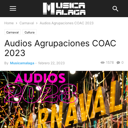
Home
Carnaval
Audios Agrupaciones COAC 2023
Carnaval
Cultura
Audios Agrupaciones COAC
2023
1578
0
By
Musicamalaga
-
febrero 22, 2023