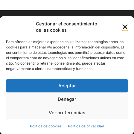
Gestionar el consentimiento
de las cookies
Para ofrecer las mejores experiencias, utilizamos tecnologías como las
cookies para almacenar y/o acceder a la información del dispositivo. El
consentimiento de estas tecnologías nos permitirá procesar datos como
ABOUT US
el comportamiento de navegación o las identificaciones únicas en este
sitio. No consentir o retirar el consentimiento, puede afectar
Información Cultural de Málaga y otros de interés general
negativamente a ciertas características y funciones.
Contact us:
musicamalaga55@gmail.com
Aceptar
FOLLOW US
Denegar
Ver preferencias
© Musicamalaga
Política de cookies
Política de privacidad