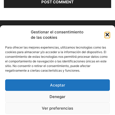
Gestionar el consentimiento
de las cookies
Para ofrecer las mejores experiencias, utilizamos tecnologías como las
cookies para almacenar y/o acceder a la información del dispositivo. El
consentimiento de estas tecnologías nos permitirá procesar datos como
ABOUT US
el comportamiento de navegación o las identificaciones únicas en este
sitio. No consentir o retirar el consentimiento, puede afectar
Información Cultural de Málaga y otros de interés general
negativamente a ciertas características y funciones.
Contact us:
musicamalaga55@gmail.com
Aceptar
FOLLOW US
Denegar
Ver preferencias