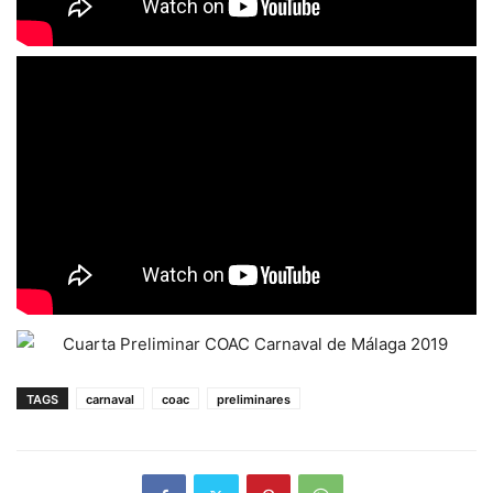
TAGS
carnaval
coac
preliminares