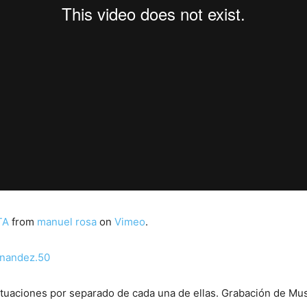
TA
from
manuel rosa
on
Vimeo
.
rnandez.50
ctuaciones por separado de cada una de ellas. Grabación de Mu