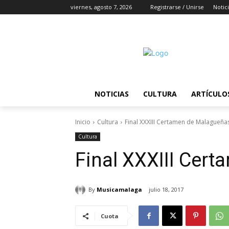
viernes, agosto 7, 2026
Registrarse / Unirse
Notic
NOTICIAS
CULTURA
ARTÍCULO
Inicio
Cultura
Final XXXIII Certamen de Malagueña
Cultura
Final XXXIII Cer
By
Musicamalaga
julio 18, 2017
Cuota