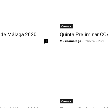
Carnaval
l de Málaga 2020
Quinta Preliminar C
Musicamalaga
-
febrero 5, 2020
0
Carnaval