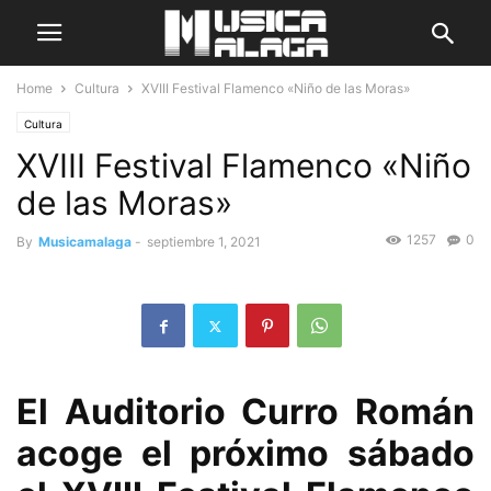
Home
Cultura
XVIII Festival Flamenco «Niño de las Moras»
Cultura
XVIII Festival Flamenco «Niño
de las Moras»
1257
0
By
Musicamalaga
-
septiembre 1, 2021
El Auditorio Curro Román
acoge el próximo sábado