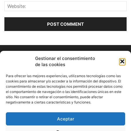
Gestionar el consentimiento
de las cookies
Para ofrecer las mejores experiencias, utilizamos tecnologías como las
cookies para almacenar y/o acceder a la información del dispositivo. El
consentimiento de estas tecnologías nos permitirá procesar datos como
ABOUT US
el comportamiento de navegación o las identificaciones únicas en este
sitio. No consentir o retirar el consentimiento, puede afectar
Información Cultural de Málaga y otros de interés general
negativamente a ciertas características y funciones.
Contact us:
musicamalaga55@gmail.com
Aceptar
FOLLOW US