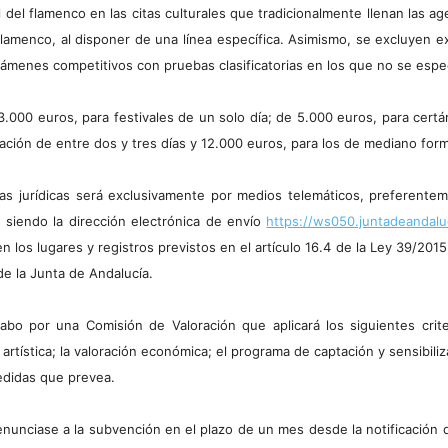
l del flamenco en las citas culturales que tradicionalmente llenan las a
 flamenco, al disponer de una línea específica. Asimismo, se excluye
ámenes competitivos con pruebas clasificatorias en los que no se especi
3.000 euros, para festivales de un solo día; de 5.000 euros, para c
ción de entre dos y tres días y 12.000 euros, para los de mediano forma
as jurídicas será exclusivamente por medios telemáticos, preferenteme
 siendo la dirección electrónica de envío
https://ws050.juntadeandalu
 los lugares y registros previstos en el artículo 16.4 de la Ley 39/2015,
de la Junta de Andalucía.
abo por una Comisión de Valoración que aplicará los siguientes criteri
artística; la valoración económica; el programa de captación y sensibil
edidas que prevea.
enunciase a la subvención en el plazo de un mes desde la notificación d