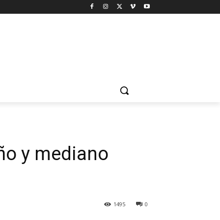
eño y mediano
1495
0