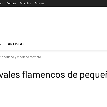
ias
Cultura
Artículos
Artistas
S
ARTISTAS
de pequeño y mediano formato
ivales flamencos de pequ