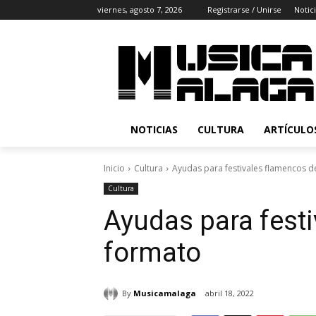
viernes, agosto 7, 2026
Registrarse / Unirse
Notic
NOTICIAS
CULTURA
ARTÍCULO
Inicio
Cultura
Ayudas para festivales flamencos 
Cultura
Ayudas para fest
formato
By
Musicamalaga
abril 18, 2022