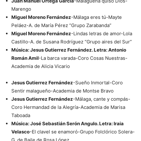
Juan Manuel Ortega Garcia
-Malagueña quiso Dios-
Marengo
Miguel Moreno Fernández
-Málaga eres tú-Mayte
Peláez-A. de María Pérez “Grupo Zarabanda”
Miguel Moreno Fernández
-Lindas letras de amor-Lola
Castillo-A. de Susana Rodríguez “Grupo aires del Sur”
Música: Jesus Gutierrez Fernández. Letra: Antonio
Román Amil
-La barca varada-Coro Cosas Nuestras-
Academia de Alicia Vicario
Jesus Gutierrez Fernández
-Sueño Inmortal-Coro
Sentir malagueño-Academia de Montse Bravo
Jesus Gutierrez Fernández
-Málaga, cante y compás-
Coro Hermandad de la Alegría-Academia de Marisa
Taboada
Música: José Sebastián Serón Angulo. Letra: Iraia
Velasco
-El clavel se enamoró-Grupo Folclórico Solera-
G. de Baile de Rosa López