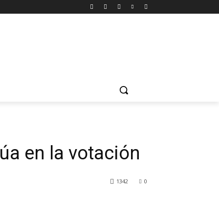
núa en la votación
1342
0