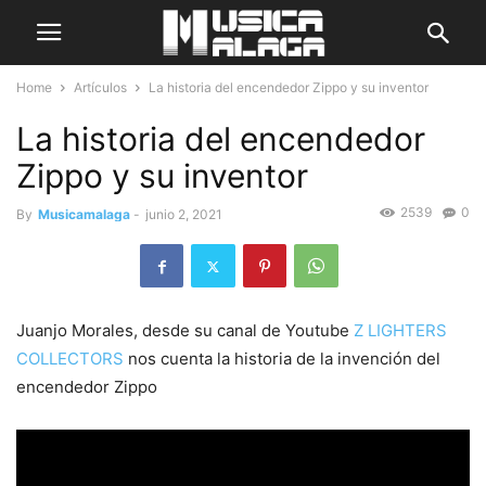
Home
Artículos
La historia del encendedor Zippo y su inventor
La historia del encendedor
Zippo y su inventor
2539
0
By
Musicamalaga
-
junio 2, 2021
Juanjo Morales, desde su canal de Youtube
Z LIGHTERS
COLLECTORS
nos cuenta la historia de la invención del
encendedor Zippo