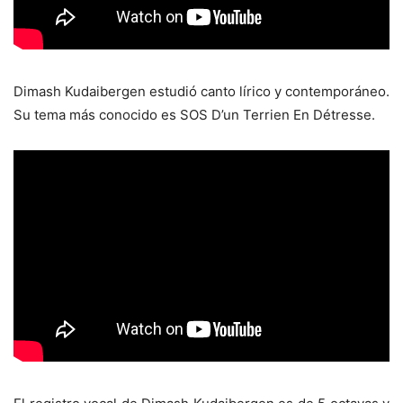
Dimash Kudaibergen estudió canto lírico y contemporáneo.
Su tema más conocido es SOS D’un Terrien En Détresse.