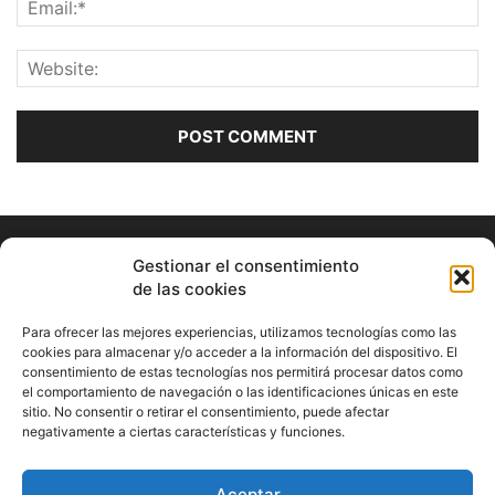
Gestionar el consentimiento
de las cookies
Para ofrecer las mejores experiencias, utilizamos tecnologías como las
cookies para almacenar y/o acceder a la información del dispositivo. El
consentimiento de estas tecnologías nos permitirá procesar datos como
ABOUT US
el comportamiento de navegación o las identificaciones únicas en este
sitio. No consentir o retirar el consentimiento, puede afectar
Información Cultural de Málaga y otros de interés general
negativamente a ciertas características y funciones.
Contact us:
musicamalaga55@gmail.com
Aceptar